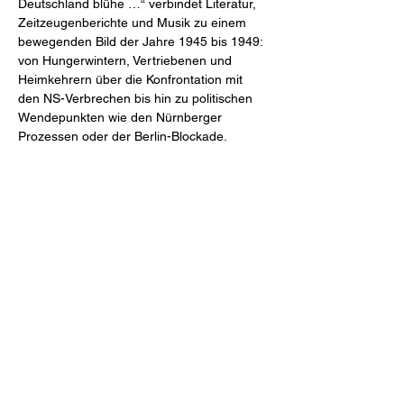
Deutschland blühe …“ verbindet Literatur, 
Zeitzeugenberichte und Musik zu einem 
bewegenden Bild der Jahre 1945 bis 1949: 
von Hungerwintern, Vertriebenen und 
Heimkehrern über die Konfrontation mit 
den NS-Verbrechen bis hin zu politischen 
Wendepunkten wie den Nürnberger 
Prozessen oder der Berlin-Blockade.
Die Veranstaltung wird im Rahmen des 
Bundesprogramms „Demokratie leben!“ 
vom Bundesministerium für Bildung, 
Familie, Senioren, Frauen und Jugend 
(BMBFSFJ) gefördert. Die Veröffentlichung 
stellt keine Meinungsäußerung des 
BMBFSFJ oder des BAFzA dar. Für 
inhaltliche Aussagen tragen die Autor:innen 
die Verantwortung. 