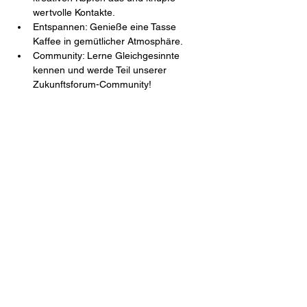
wertvolle Kontakte.
Entspannen: Genieße eine Tasse 
Kaffee in gemütlicher Atmosphäre.
Community: Lerne Gleichgesinnte 
kennen und werde Teil unserer 
Zukunftsforum-Community!
Komm einfach vorbei, schnapp dir einen 
Kaffee und schau, wer noch da ist.
Bonus: 
An diesem Tag kannst du kostenlos 
von 8:00 bis 13:00 Uhr im Zukunftsforum 
arbeiten!
Zukunftsforum Mengerskirchen e.V.